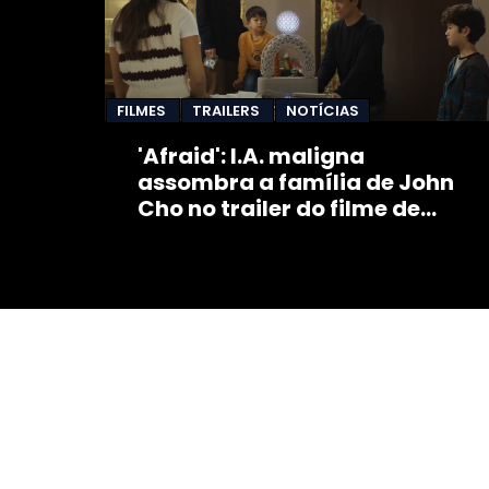
FILMES
TRAILERS
NOTÍCIAS
'Afraid': I.A. maligna
assombra a família de John
Cho no trailer do filme de
terror