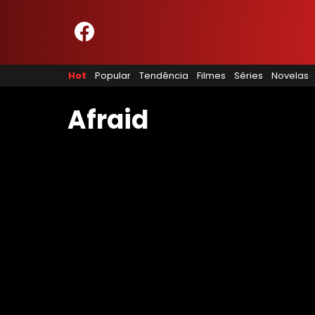
HOME
NOSSA EQUIPE
Hot
Popular
Tendência
Filmes
Séries
Novelas
PRINCÍPIOS EDITORIAIS
POLÍTICA DE PRIVACIDADE
TERMOS E CONDIÇÕES
Afraid
CONTATO
Hot
Popular
Tendência
Filmes
Séries
Novelas