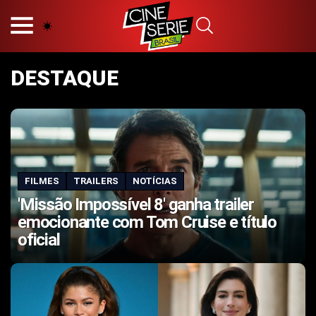
HOME
NOSSA EQUIPE
DESTAQUE
PRINCÍPIOS EDITORIAIS
POLÍTICA DE PRIVACIDADE
TERMOS E CONDIÇÕES
CONTATO
FILMES
TRAILERS
NOTÍCIAS
Hot
'Missão Impossível 8' ganha trailer
Popular
emocionante com Tom Cruise e título
Tendência
oficial
Filmes
Séries
Novelas