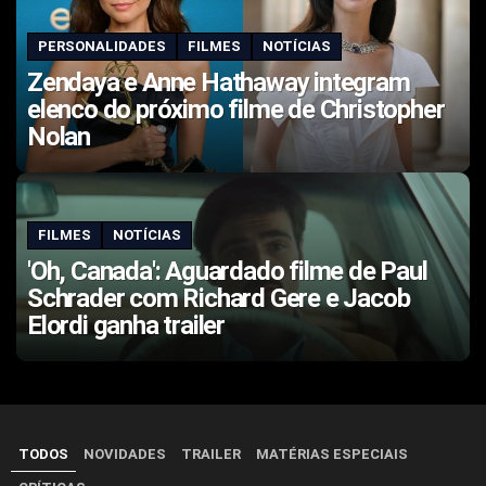
PERSONALIDADES
FILMES
NOTÍCIAS
Zendaya e Anne Hathaway integram
elenco do próximo filme de Christopher
Nolan
FILMES
NOTÍCIAS
'Oh, Canada': Aguardado filme de Paul
Schrader com Richard Gere e Jacob
Elordi ganha trailer
TODOS
NOVIDADES
TRAILER
MATÉRIAS ESPECIAIS