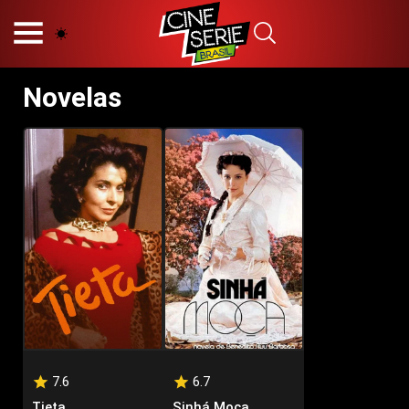
HOME
NOSSA EQUIPE
Novelas
PRINCÍPIOS EDITORIAIS
POLÍTICA DE PRIVACIDADE
TERMOS E CONDIÇÕES
CONTATO
Hot
Popular
Tendência
Filmes
Séries
Novelas
7.6
6.7
Tieta
Sinhá Moça