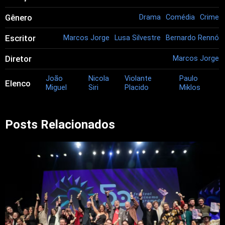
Gênero
Drama
Comédia
Crime
Escritor
Marcos Jorge
Lusa Silvestre
Bernardo Rennó
Diretor
Marcos Jorge
João
Nicola
Violante
Paulo
Elenco
Miguel
Siri
Placido
Miklos
Posts Relacionados