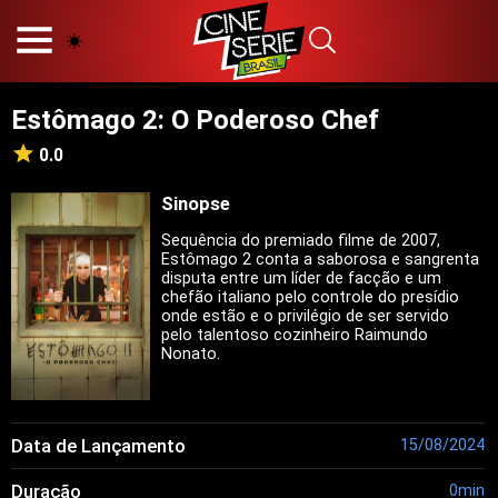
HOME
NOSSA EQUIPE
Estômago 2: O Poderoso Chef
PRINCÍPIOS EDITORIAIS
POLÍTICA DE PRIVACIDADE
0.0
TERMOS E CONDIÇÕES
CONTATO
Sinopse
Sequência do premiado filme de 2007,
Estômago 2 conta a saborosa e sangrenta
disputa entre um líder de facção e um
chefão italiano pelo controle do presídio
Hot
onde estão e o privilégio de ser servido
pelo talentoso cozinheiro Raimundo
Popular
Nonato.
Tendência
Filmes
Séries
Data de Lançamento
15/08/2024
Novelas
Duração
0min