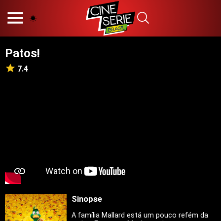
HOME
NOSSA EQUIPE
Patos!
PRINCÍPIOS EDITORIAIS
POLÍTICA DE PRIVACIDADE
7.4
TERMOS E CONDIÇÕES
CONTATO
Hot
Popular
Tendência
Filmes
Séries
Sinopse
Novelas
A família Mallard está um pouco refém da