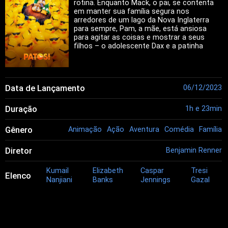
rotina. Enquanto Mack, o pai, se contenta
em manter sua família segura nos
arredores de um lago da Nova Inglaterra
para sempre, Pam, a mãe, está ansiosa
para agitar as coisas e mostrar a seus
filhos – o adolescente Dax e a patinha
Gwen – o mundo inteiro. Quando uma
família de patos migratórios aterrissa em
seu lago com histórias emocionantes de
lugares distantes, Pam convence Mack a
Data de Lançamento
06/12/2023
embarcar em uma viagem em família, via
Nova York, para a Jamaica tropical.
Duração
1h e 23min
Gênero
Animação
Ação
Aventura
Comédia
Família
Diretor
Benjamin Renner
Kumail
Elizabeth
Caspar
Tresi
Elenco
Nanjiani
Banks
Jennings
Gazal