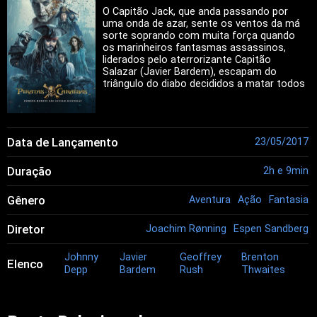
O Capitão Jack, que anda passando por
uma onda de azar, sente os ventos da má
sorte soprando com muita força quando
os marinheiros fantasmas assassinos,
liderados pelo aterrorizante Capitão
Salazar (Javier Bardem), escapam do
triângulo do diabo decididos a matar todos
os piratas em seu caminho, especialmente
Jack.
Data de Lançamento
23/05/2017
Duração
2h e 9min
Gênero
Aventura
Ação
Fantasia
Diretor
Joachim Rønning
Espen Sandberg
Johnny
Javier
Geoffrey
Brenton
Elenco
Depp
Bardem
Rush
Thwaites