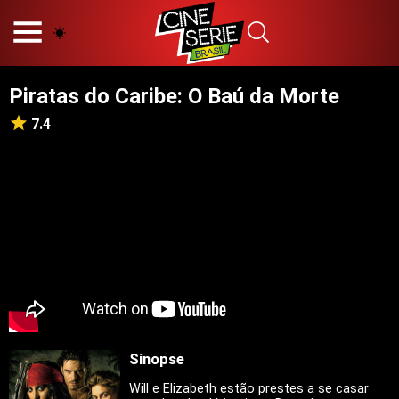
HOME
NOSSA EQUIPE
Piratas do Caribe: O Baú da Morte
PRINCÍPIOS EDITORIAIS
POLÍTICA DE PRIVACIDADE
7.4
TERMOS E CONDIÇÕES
CONTATO
Hot
Popular
Tendência
Filmes
Séries
Sinopse
Novelas
Will e Elizabeth estão prestes a se casar