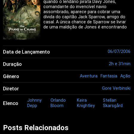
quando o lendário pirata Davy Jones,
comandante do invencível navio
assombrado, aparece para cobrar uma
dívida do capitão Jack Sparrow, amigo do
casal. A única chance de Sparrow se livrar
de uma maldição de Jones é encontrando
o baú da morte.
Data de Lançamento
06/07/2006
Duração
2h e 31min
Gênero
Aventura
Fantasia
Ação
Diretor
Gore Verbinski
Johnny
Orlando
Keira
Stellan
Elenco
Depp
Bloom
Knightley
Skarsgård
Posts Relacionados