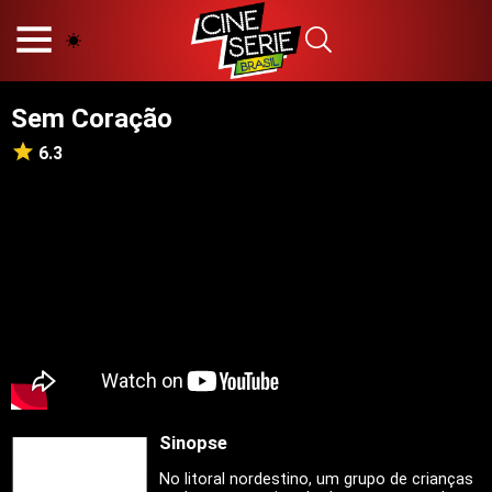
HOME
NOSSA EQUIPE
Sem Coração
PRINCÍPIOS EDITORIAIS
POLÍTICA DE PRIVACIDADE
6.3
TERMOS E CONDIÇÕES
CONTATO
Hot
Popular
Tendência
Filmes
Séries
Sinopse
Novelas
No litoral nordestino, um grupo de crianças