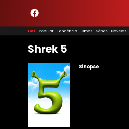
HOME
NOSSA EQUIPE
Hot
Popular
Tendência
Filmes
Séries
Novelas
PRINCÍPIOS EDITORIAIS
POLÍTICA DE PRIVACIDADE
TERMOS E CONDIÇÕES
Shrek 5
CONTATO
Sinopse
Hot
Popular
Tendência
Filmes
Séries
Novelas