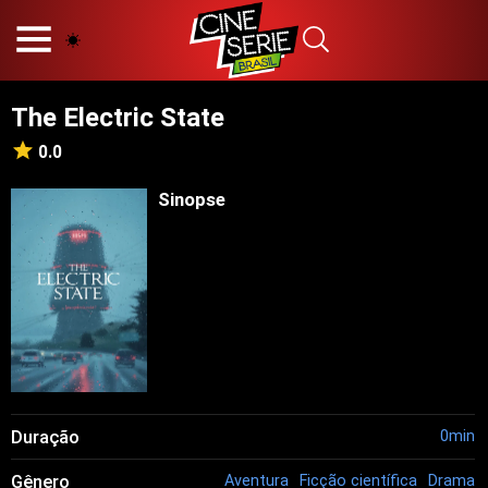
HOME
NOSSA EQUIPE
The Electric State
PRINCÍPIOS EDITORIAIS
POLÍTICA DE PRIVACIDADE
0.0
TERMOS E CONDIÇÕES
CONTATO
Sinopse
Hot
Popular
Tendência
Filmes
Séries
Duração
0min
Novelas
Gênero
Aventura
Ficção científica
Drama