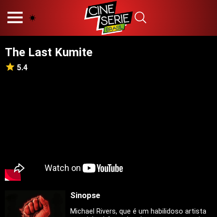
HOME
NOSSA EQUIPE
The Last Kumite
PRINCÍPIOS EDITORIAIS
POLÍTICA DE PRIVACIDADE
5.4
TERMOS E CONDIÇÕES
CONTATO
Hot
Popular
Tendência
Filmes
Séries
Sinopse
Novelas
Michael Rivers, que é um habilidoso artista