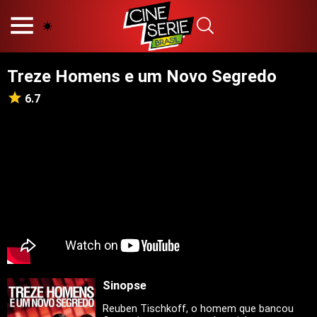
HOME
NOSSA EQUIPE
Treze Homens e um Novo Segredo
PRINCÍPIOS EDITORIAIS
POLÍTICA DE PRIVACIDADE
6.7
TERMOS E CONDIÇÕES
CONTATO
Hot
Popular
Tendência
Filmes
Séries
Sinopse
Novelas
Reuben Tischkoff, o homem que bancou