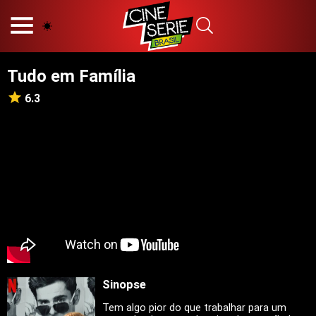
HOME
NOSSA EQUIPE
Tudo em Família
PRINCÍPIOS EDITORIAIS
POLÍTICA DE PRIVACIDADE
6.3
TERMOS E CONDIÇÕES
CONTATO
Hot
Popular
Tendência
Filmes
Séries
Sinopse
Novelas
Tem algo pior do que trabalhar para um