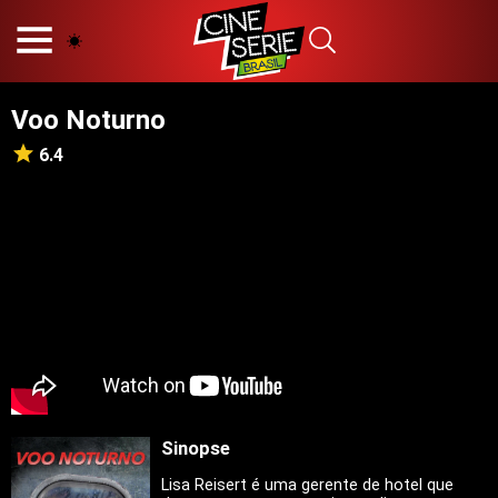
HOME
NOSSA EQUIPE
Voo Noturno
PRINCÍPIOS EDITORIAIS
POLÍTICA DE PRIVACIDADE
6.4
TERMOS E CONDIÇÕES
CONTATO
Hot
Popular
Tendência
Filmes
Séries
Sinopse
Novelas
Lisa Reisert é uma gerente de hotel que