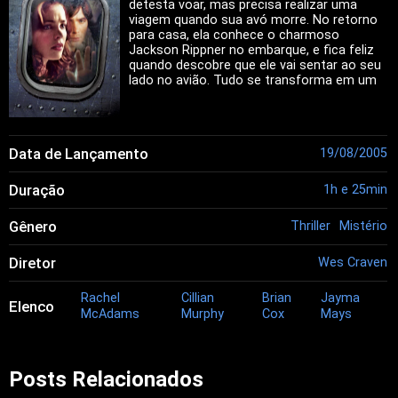
detesta voar, mas precisa realizar uma
viagem quando sua avó morre. No retorno
para casa, ela conhece o charmoso
Jackson Rippner no embarque, e fica feliz
quando descobre que ele vai sentar ao seu
lado no avião. Tudo se transforma em um
pesadelo quando, após a decolagem,
Jackson diz a Lisa que precisa de sua ajuda
para matar um político que se hospedará
no hotel em que ela trabalha, ou então ele
Data de Lançamento
19/08/2005
manda assassinarem o pai dela com uma
simples ligação.
Duração
1h e 25min
Gênero
Thriller
Mistério
Diretor
Wes Craven
Rachel
Cillian
Brian
Jayma
Elenco
McAdams
Murphy
Cox
Mays
Posts Relacionados