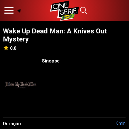
HOME
NOSSA EQUIPE
Wake Up Dead Man: A Knives Out
PRINCÍPIOS EDITORIAIS
Mystery
POLÍTICA DE PRIVACIDADE
TERMOS E CONDIÇÕES
0.0
CONTATO
Sinopse
Hot
Popular
Tendência
Filmes
Séries
Novelas
Duração
0min