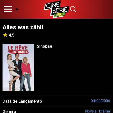
HOME
NOSSA EQUIPE
Alles was zählt
PRINCÍPIOS EDITORIAIS
POLÍTICA DE PRIVACIDADE
4.5
TERMOS E CONDIÇÕES
CONTATO
Sinopse
Hot
Popular
Tendência
Filmes
Séries
Data de Lançamento
04/09/2006
Novelas
Gênero
Novela
Drama