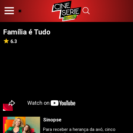
HOME
NOSSA EQUIPE
Família é Tudo
PRINCÍPIOS EDITORIAIS
POLÍTICA DE PRIVACIDADE
6.3
TERMOS E CONDIÇÕES
CONTATO
Hot
Popular
Tendência
Filmes
Séries
Sinopse
Novelas
Para receber a herança da avó, cinco