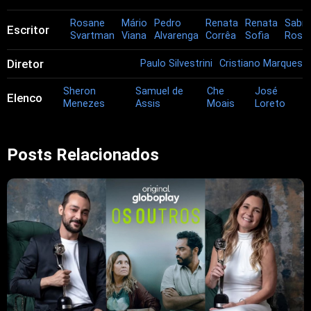
Rosane
Mário
Pedro
Renata
Renata
Sabri
Escritor
Svartman
Viana
Alvarenga
Corrêa
Sofia
Rosa
Diretor
Paulo Silvestrini
Cristiano Marques
Sheron
Samuel de
Che
José
Elenco
Menezes
Assis
Moais
Loreto
Posts Relacionados