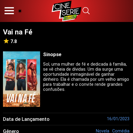
HOME
NOSSA EQUIPE
Vai na Fé
PRINCÍPIOS EDITORIAIS
POLÍTICA DE PRIVACIDADE
7.8
TERMOS E CONDIÇÕES
CONTATO
Sinopse
Sol, uma mulher de fé e dedicada à família,
se vê cheia de dívidas. Um dia surge uma
oportunidade inimaginável de ganhar
dinheiro. Ela é chamada por um velho amigo
Hot
para trabalhar e o convite rende grandes
confusões.
Popular
Tendência
Filmes
Séries
Data de Lançamento
16/01/2023
Novelas
Gênero
Novela
Comédia