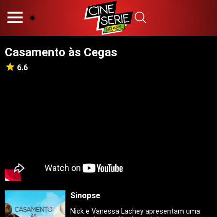
HOME
NOSSA EQUIPE
Casamento às Cegas
PRINCÍPIOS EDITORIAIS
POLÍTICA DE PRIVACIDADE
6.6
TERMOS E CONDIÇÕES
CONTATO
Hot
Popular
Tendência
Filmes
Séries
Sinopse
Novelas
Nick e Vanessa Lachey apresentam uma