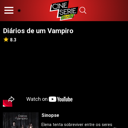
HOME
NOSSA EQUIPE
Diários de um Vampiro
PRINCÍPIOS EDITORIAIS
POLÍTICA DE PRIVACIDADE
8.3
TERMOS E CONDIÇÕES
CONTATO
Hot
Popular
Tendência
Filmes
Séries
Sinopse
Novelas
Elena tenta sobreviver entre os seres