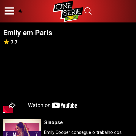
HOME
NOSSA EQUIPE
Emily em Paris
PRINCÍPIOS EDITORIAIS
POLÍTICA DE PRIVACIDADE
7.7
TERMOS E CONDIÇÕES
CONTATO
Hot
Popular
Tendência
Filmes
Séries
Sinopse
Novelas
Emily Cooper consegue o trabalho dos