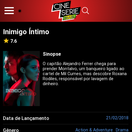
HOME
NOSSA EQUIPE
Inimigo Íntimo
PRINCÍPIOS EDITORIAIS
POLÍTICA DE PRIVACIDADE
7.6
TERMOS E CONDIÇÕES
CONTATO
Sinopse
O capitão Alejandro Ferrer chega para
prender Montalvo, um banqueiro ligado ao
cartel de Mil Cumes, mas descobre Roxana
Rodiles, responsável por lavagem de
Hot
dinheiro.
Popular
Tendência
Filmes
Séries
Data de Lançamento
21/02/2018
Novelas
Gênero
Action & Adventure
Drama