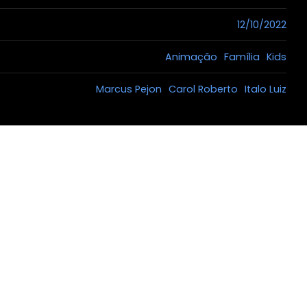
12/10/2022
Animação
Família
Kids
Marcus Pejon
Carol Roberto
Italo Luiz