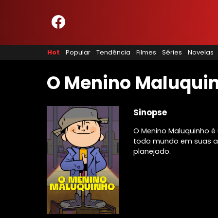
HOME
NOSSA EQUIPE
Hot
Popular
Tendência
Filmes
Séries
Novelas
PRINCÍPIOS EDITORIAIS
POLÍTICA DE PRIVACIDADE
TERMOS E CONDIÇÕES
O Menino Maluqui
CONTATO
Sinopse
O Menino Maluquinho é 
Hot
todo mundo em suas a
Popular
planejado.
Tendência
Filmes
Séries
Novelas