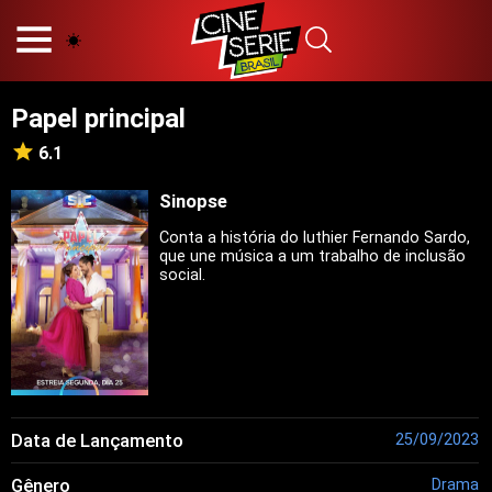
HOME
NOSSA EQUIPE
Papel principal
PRINCÍPIOS EDITORIAIS
POLÍTICA DE PRIVACIDADE
6.1
TERMOS E CONDIÇÕES
CONTATO
Sinopse
Conta a história do luthier Fernando Sardo,
que une música a um trabalho de inclusão
social.
Hot
Popular
Tendência
Filmes
Séries
Data de Lançamento
25/09/2023
Novelas
Gênero
Drama