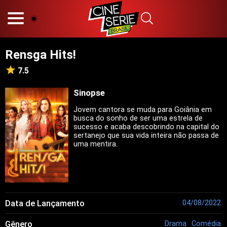
HOME
NOSSA EQUIPE
Rensga Hits!
PRINCÍPIOS EDITORIAIS
POLÍTICA DE PRIVACIDADE
7.5
TERMOS E CONDIÇÕES
CONTATO
Sinopse
Jovem cantora se muda para Goiânia em
busca do sonho de ser uma estrela de
sucesso e acaba descobrindo na capital do
sertanejo que sua vida inteira não passa de
Hot
uma mentira.
Popular
Tendência
Filmes
Séries
Data de Lançamento
04/08/2022
Novelas
Gênero
Drama
Comédia