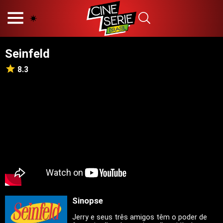
HOME
NOSSA EQUIPE
Seinfeld
PRINCÍPIOS EDITORIAIS
POLÍTICA DE PRIVACIDADE
8.3
TERMOS E CONDIÇÕES
CONTATO
Hot
Popular
Tendência
Filmes
Séries
Sinopse
Novelas
Jerry e seus três amigos têm o poder de