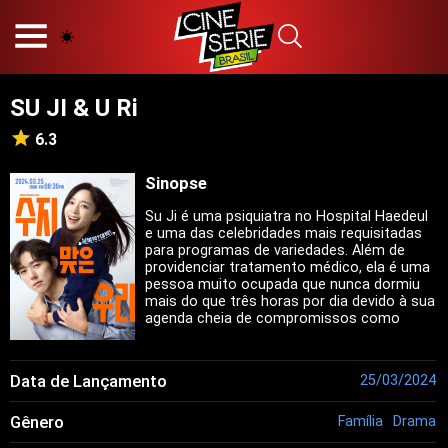
HOME
NOSSA EQUIPE
SU JI & U Ri
PRINCÍPIOS EDITORIAIS
POLÍTICA DE PRIVACIDADE
6.3
TERMOS E CONDIÇÕES
CONTATO
Sinopse
Su Ji é uma psiquiatra no Hospital Haedeul
e uma das celebridades mais requisitadas
para programas de variedades. Além de
providenciar tratamento médico, ela é uma
Hot
pessoa muito ocupada que nunca dormiu
mais do que três horas por dia devido à sua
Popular
agenda cheia de compromissos como
Tendência
transmissões, lançamentos de livros e
eventos de autógrafos. No entanto, sua
Filmes
vida perfeita, que parecia estar indo muito
Data de Lançamento
Séries
25/03/2024
bem, começa a desmoronar. Tudo começa
com Choi U Ri, o novo médico. Ele é
Novelas
Gênero
talentoso, engraçado e possui senso de
Família
Drama
justiça. Portanto, aos olhos de alguém que