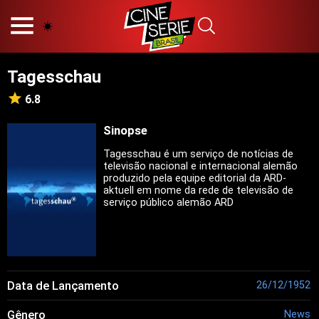
HOME
NOSSA EQUIPE
Tagesschau
PRINCÍPIOS EDITORIAIS
POLÍTICA DE PRIVACIDADE
6.8
TERMOS E CONDIÇÕES
CONTATO
Sinopse
Tagesschau é um serviço de notícias de
televisão nacional e internacional alemão
produzido pela equipe editorial da ARD-
aktuell em nome da rede de televisão de
Hot
serviço público alemão ARD
Popular
Tendência
Filmes
Séries
Data de Lançamento
26/12/1952
Novelas
Gênero
News