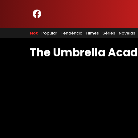
HOME
NOSSA EQUIPE
Hot
Popular
Tendência
Filmes
Séries
Novelas
PRINCÍPIOS EDITORIAIS
POLÍTICA DE PRIVACIDADE
TERMOS E CONDIÇÕES
The Umbrella Aca
CONTATO
Hot
Popular
Tendência
Filmes
Séries
Novelas