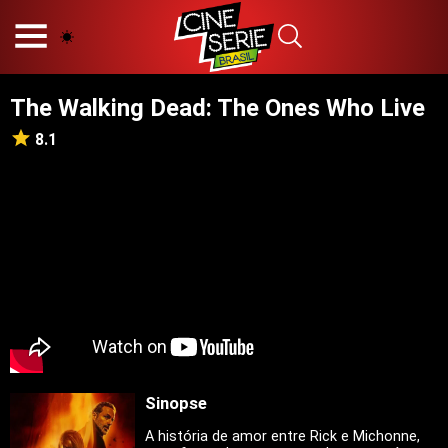
HOME
NOSSA EQUIPE
The Walking Dead: The Ones Who Live
PRINCÍPIOS EDITORIAIS
POLÍTICA DE PRIVACIDADE
8.1
TERMOS E CONDIÇÕES
CONTATO
Hot
Popular
Tendência
Filmes
Séries
Sinopse
Novelas
A história de amor entre Rick e Michonne,