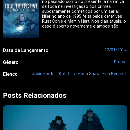
no passado como no presente, a narrativa
se foca na investigação dos crimes
supostamente cometidos por um serial
killer no ano de 1995 feita pelos detetives
Rust Cohle e Martin Hart. Nos dias atuais, o
caso é aberto novamente e ambos são
questionados pelos atuais detetives, já que
a polícia tenta novamente prender o
mesmo assassino. A série mostrará ao
público o que acontece atualmente, ao
Data de Lançamento
12/01/2014
mesmo tempo em que revela flashbacks
da investigação nos anos 90.
Gênero
Drama
Elenco
Jodie Foster
Kali Reis
Fiona Shaw
Finn Bennett
Posts Relacionados