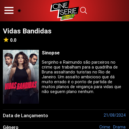
HOME
NOSSA EQUIPE
Vidas Bandidas
PRINCÍPIOS EDITORIAIS
POLÍTICA DE PRIVACIDADE
0.0
TERMOS E CONDIÇÕES
CONTATO
Sinopse
Serginho e Raimundo são parceiros no
crime que trabalham para a quadrilha de
Bruna assaltando turistas no Rio de
Janeiro. Um assalto ambicioso que dá
Hot
muito errado é o ponto de partida de
muitos planos de vingança para vidas que
Popular
não seguem plano nenhum.
Tendência
Filmes
Séries
Data de Lançamento
21/08/2024
Novelas
Gênero
Crime
Drama