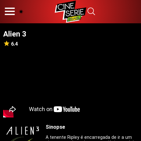
HOME
NOSSA EQUIPE
Alien 3
PRINCÍPIOS EDITORIAIS
POLÍTICA DE PRIVACIDADE
6.4
TERMOS E CONDIÇÕES
CONTATO
Hot
Popular
Tendência
Filmes
Séries
Sinopse
Novelas
A tenente Ripley é encarregada de ir a um