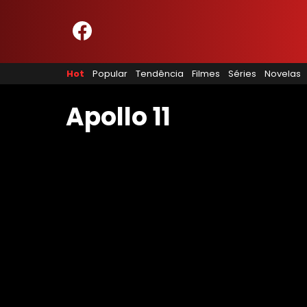
HOME
NOSSA EQUIPE
Hot
Popular
Tendência
Filmes
Séries
Novelas
PRINCÍPIOS EDITORIAIS
POLÍTICA DE PRIVACIDADE
TERMOS E CONDIÇÕES
Apollo 11
CONTATO
Hot
Popular
Tendência
Filmes
Séries
Novelas