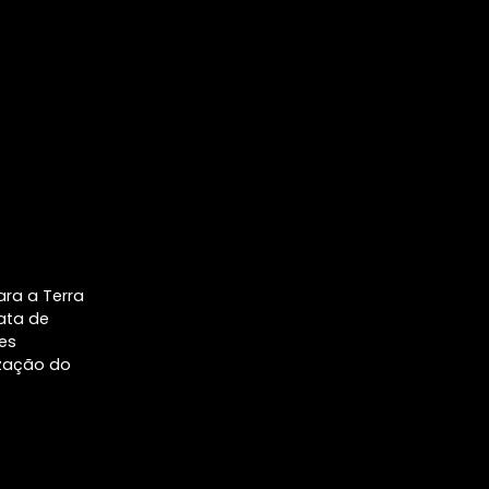
ara a Terra
ata de
es
zação do