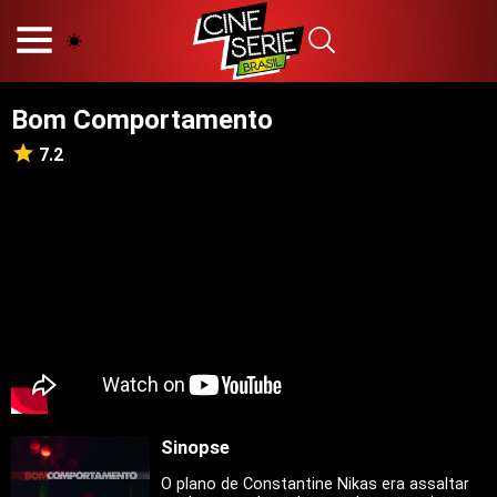
HOME
NOSSA EQUIPE
Bom Comportamento
PRINCÍPIOS EDITORIAIS
POLÍTICA DE PRIVACIDADE
7.2
TERMOS E CONDIÇÕES
CONTATO
Hot
Popular
Tendência
Filmes
Séries
Sinopse
Novelas
O plano de Constantine Nikas era assaltar