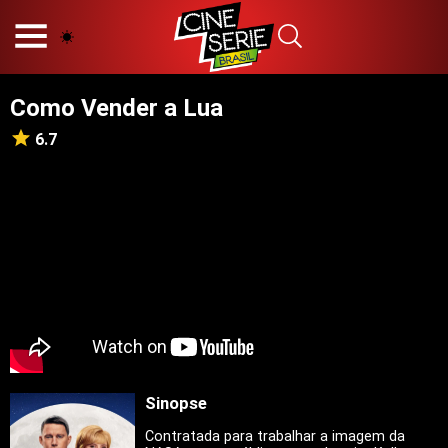
HOME
NOSSA EQUIPE
Como Vender a Lua
PRINCÍPIOS EDITORIAIS
POLÍTICA DE PRIVACIDADE
6.7
TERMOS E CONDIÇÕES
CONTATO
Hot
Popular
Tendência
Filmes
Séries
Sinopse
Novelas
Contratada para trabalhar a imagem da