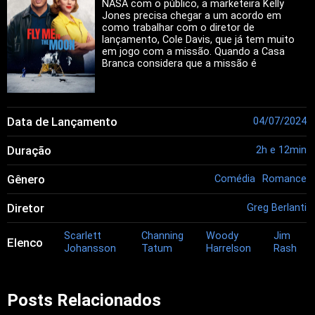
NASA com o público, a marketeira Kelly
Jones precisa chegar a um acordo em
como trabalhar com o diretor de
lançamento, Cole Davis, que já tem muito
em jogo com a missão. Quando a Casa
Branca considera que a missão é
importante demais para falhar, Jones
precisa encenar um pouso falso na lua
como back-up.
Data de Lançamento
04/07/2024
Duração
2h e 12min
Gênero
Comédia
Romance
Diretor
Greg Berlanti
Scarlett
Channing
Woody
Jim
Elenco
Johansson
Tatum
Harrelson
Rash
Posts Relacionados