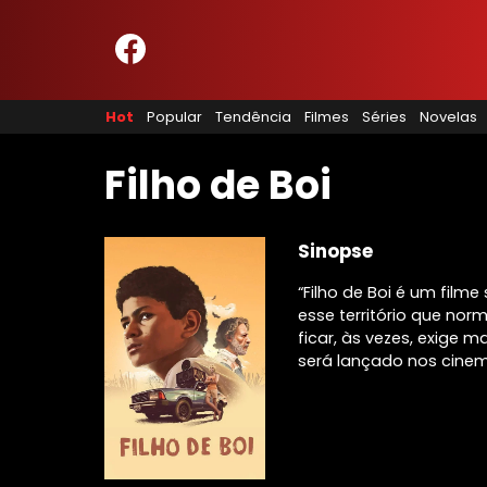
HOME
NOSSA EQUIPE
Hot
Popular
Tendência
Filmes
Séries
Novelas
PRINCÍPIOS EDITORIAIS
POLÍTICA DE PRIVACIDADE
TERMOS E CONDIÇÕES
Filho de Boi
CONTATO
Sinopse
“Filho de Boi é um filme
Hot
esse território que no
Popular
ficar, às vezes, exige m
Tendência
será lançado nos cinema
Filmes
Séries
Novelas