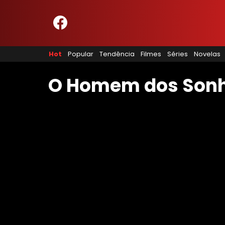
HOME
NOSSA EQUIPE
Hot
Popular
Tendência
Filmes
Séries
Novelas
PRINCÍPIOS EDITORIAIS
POLÍTICA DE PRIVACIDADE
TERMOS E CONDIÇÕES
O Homem dos Son
CONTATO
Hot
Popular
Tendência
Filmes
Séries
Novelas