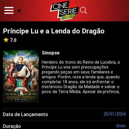
HOME
NOSSA EQUIPE
Príncipe Lu e a Lenda do Dragão
PRINCÍPIOS EDITORIAIS
POLÍTICA DE PRIVACIDADE
7.0
TERMOS E CONDIÇÕES
CONTATO
Sinopse
Herdeiro do trono do Reino de Lucebra, o
Príncipe Lu vive sem preocupações
pregando peças em seus familiares e
amigos. Porém, reza a lenda que, quando
Hot
completar 18 anos, ele irá enfrentar o
misterioso Dragão da Maldade e salvar o
Popular
povo da Terra Média. Apesar da profecia,
Tendência
ele não acredita no perigo iminente e
prefere "troslar" a irmã, a Princesa
Filmes
Encantada (Gi Alparone), e todos que
Séries
trabalham no palácio.
Data de Lançamento
25/01/2024
Novelas
Duração
0min