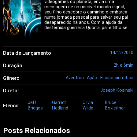
videogames do planeta, envia uma
mensagem de um incrível mundo digital,
seu filho descobre o caminho e embarca
numa jornada pessoal para salvar seu pai
desaparecido há anos. Com a ajuda da
destemida guerreira Quorra, pai e filho se
aventuram num universo cibernético
incrível e travam a batalha definitiva do
bem x mal.
Data de Lançamento
14/12/2010
Duração
2h e 6min
Gênero
Aventura
Ação
Ficção científica
Diretor
Joseph Kosinski
Jeff
Garrett
Olivia
Bruce
Elenco
Bridges
Hedlund
Wilde
Boxleitner
Posts Relacionados