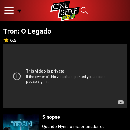
HOME
NOSSA EQUIPE
Tron: O Legado
PRINCÍPIOS EDITORIAIS
POLÍTICA DE PRIVACIDADE
6.5
TERMOS E CONDIÇÕES
CONTATO
Hot
Popular
Tendência
Filmes
Séries
Sinopse
Novelas
Quando Flynn, o maior criador de