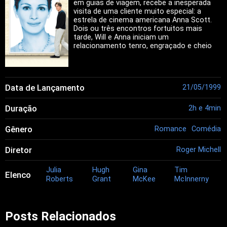
em guias de viagem, recebe a inesperada
visita de uma cliente muito especial: a
estrela de cinema americana Anna Scott.
Dois ou três encontros fortuitos mais
tarde, Will e Anna iniciam um
relacionamento tenro, engraçado e cheio
de idas e vindas.
Data de Lançamento
21/05/1999
Duração
2h e 4min
Gênero
Romance
Comédia
Diretor
Roger Michell
Julia
Hugh
Gina
Tim
Elenco
Roberts
Grant
McKee
McInnerny
Posts Relacionados