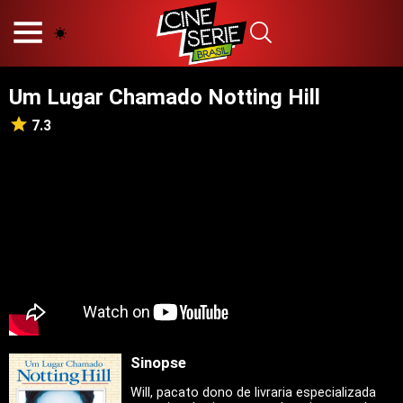
HOME
NOSSA EQUIPE
Um Lugar Chamado Notting Hill
PRINCÍPIOS EDITORIAIS
POLÍTICA DE PRIVACIDADE
7.3
TERMOS E CONDIÇÕES
CONTATO
Hot
Popular
Tendência
Filmes
Séries
Sinopse
Novelas
Will, pacato dono de livraria especializada