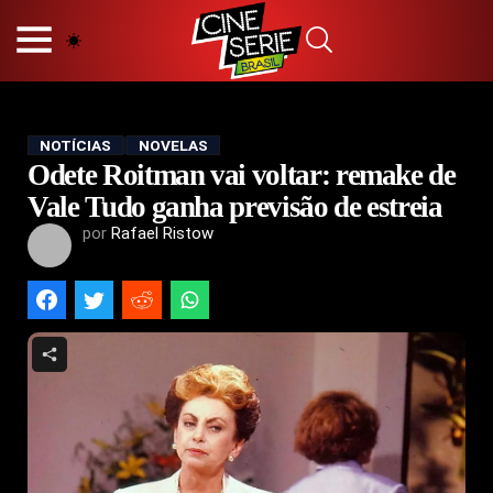
HOME
NOSSA EQUIPE
PRINCÍPIOS EDITORIAIS
POLÍTICA DE PRIVACIDADE
NOTÍCIAS
NOVELAS
Odete Roitman vai voltar: remake de
TERMOS E CONDIÇÕES
CONTATO
Vale Tudo ganha previsão de estreia
por
Rafael Ristow
Hot
Popular
Tendência
Filmes
Séries
Novelas