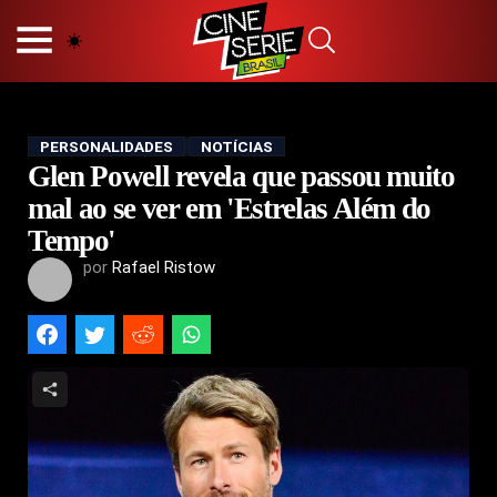
HOME
NOSSA EQUIPE
PRINCÍPIOS EDITORIAIS
POLÍTICA DE PRIVACIDADE
PERSONALIDADES
NOTÍCIAS
Glen Powell revela que passou muito
TERMOS E CONDIÇÕES
CONTATO
mal ao se ver em 'Estrelas Além do
Tempo'
por
Rafael Ristow
Hot
Popular
Tendência
Filmes
Séries
Novelas