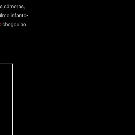
as câmeras,
lme infanto-
s
chegou ao