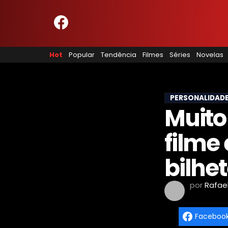
HOME
NOSSA EQUIPE
Hot
Popular
Tendência
Filmes
Séries
Novelas
PRINCÍPIOS EDITORIAIS
POLÍTICA DE PRIVACIDADE
TERMOS E CONDIÇÕES
CONTATO
PERSONALIDAD
Muito 
filme
Hot
Popular
bilhe
Tendência
Filmes
por
Rafae
Séries
Novelas
Faceboo