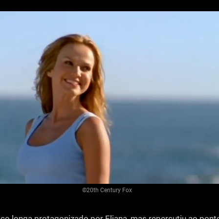
©20th Century Fox
nico longa protagonizado por Eliana, mas repercutiu ao pont