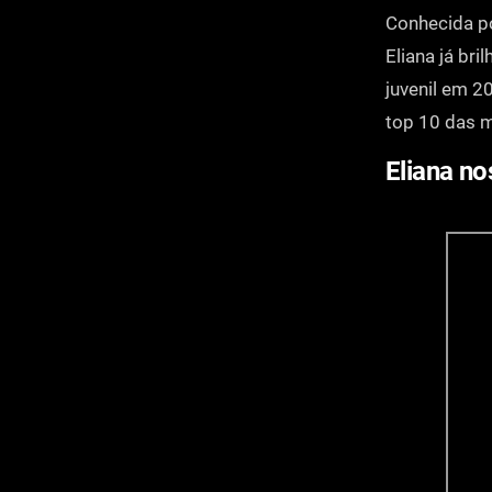
Conhecida po
Eliana já br
juvenil em 2
top 10 das m
Eliana n