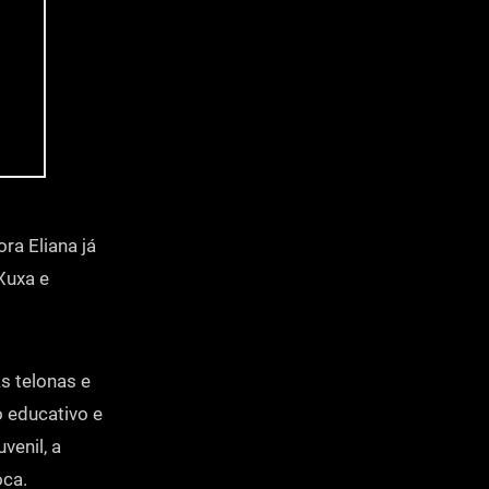
ra Eliana já
Xuxa e
s telonas e
 educativo e
venil, a
oca.