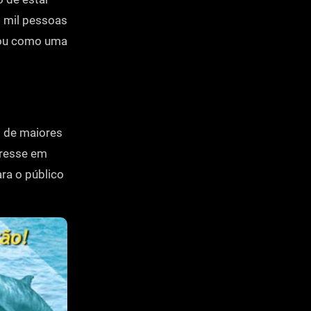
0 mil pessoas
idou como uma
0 de maiores
eresse em
ara o público