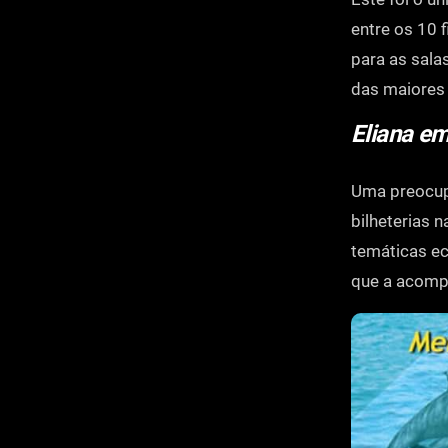
entre os 10 
para as sala
das maiores 
Eliana e
Uma preocupa
bilheterias 
temáticas ec
que a acomp