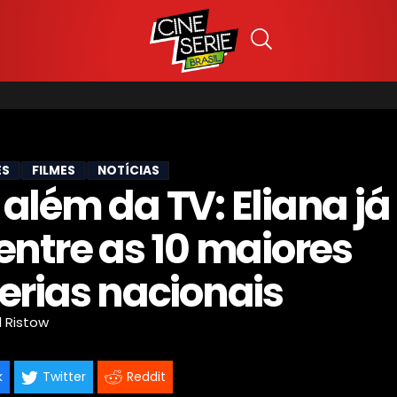
ES
FILMES
NOTÍCIAS
além da TV: Eliana já
 entre as 10 maiores
terias nacionais
l Ristow
k
Twitter
Reddit