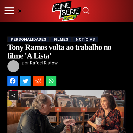
HOME
NOSSA EQUIPE
PRINCÍPIOS EDITORIAIS
POLÍTICA DE PRIVACIDADE
PERSONALIDADES
FILMES
NOTÍCIAS
Tony Ramos volta ao trabalho no
TERMOS E CONDIÇÕES
CONTATO
filme 'A Lista'
por
Rafael Ristow
Hot
Popular
Tendência
Filmes
Séries
Novelas