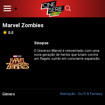
HOME
NOSSA EQUIPE
Marvel Zombies
PRINCÍPIOS EDITORIAIS
POLÍTICA DE PRIVACIDADE
0.0
TERMOS E CONDIÇÕES
CONTATO
Sinopse
O Universo Marvel é reinventado com uma
nova geração de heróis que lutam contra
um flagelo zumbi em constante expansão.
Hot
Popular
Tendência
Filmes
Séries
Gênero
Animação
Sci-Fi & Fantasy
Novelas