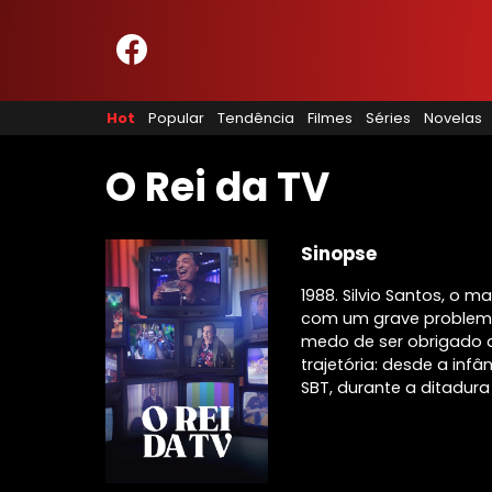
HOME
NOSSA EQUIPE
Hot
Popular
Tendência
Filmes
Séries
Novelas
PRINCÍPIOS EDITORIAIS
POLÍTICA DE PRIVACIDADE
TERMOS E CONDIÇÕES
O Rei da TV
CONTATO
Sinopse
1988. Silvio Santos, o m
Hot
com um grave problema
Popular
medo de ser obrigado 
Tendência
trajetória: desde a in
SBT, durante a ditadura 
Filmes
Séries
Novelas