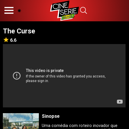
HOME
NOSSA EQUIPE
The Curse
PRINCÍPIOS EDITORIAIS
POLÍTICA DE PRIVACIDADE
6.6
TERMOS E CONDIÇÕES
CONTATO
Hot
Popular
Tendência
Filmes
Séries
Sinopse
Novelas
Uma comédia com roteiro inovador que