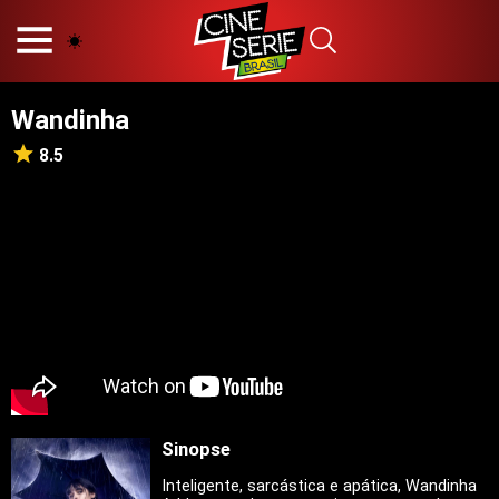
HOME
NOSSA EQUIPE
Wandinha
PRINCÍPIOS EDITORIAIS
POLÍTICA DE PRIVACIDADE
8.5
TERMOS E CONDIÇÕES
CONTATO
Hot
Popular
Tendência
Filmes
Séries
Sinopse
Novelas
Inteligente, sarcástica e apática, Wandinha