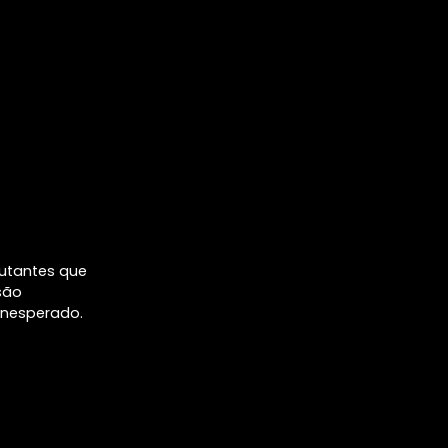
mutantes que
são
inesperado.