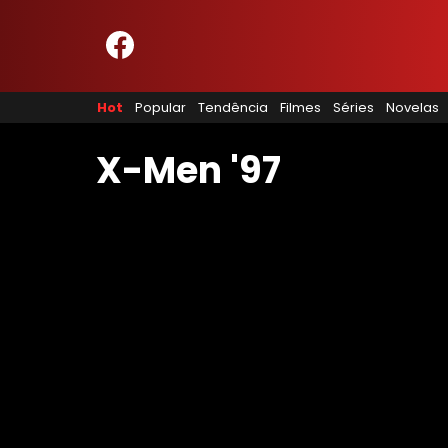
HOME
NOSSA EQUIPE
Hot
Popular
Tendência
Filmes
Séries
Novelas
PRINCÍPIOS EDITORIAIS
POLÍTICA DE PRIVACIDADE
TERMOS E CONDIÇÕES
X-Men '97
CONTATO
Hot
Popular
Tendência
Filmes
Séries
Novelas